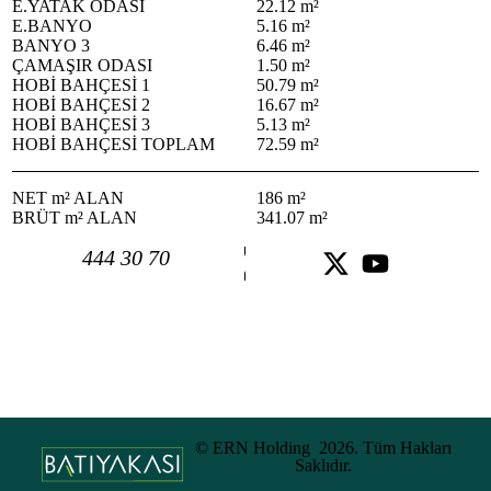
E.YATAK ODASI
22.12 m²
E.BANYO
5.16 m²
BANYO 3
6.46 m²
ÇAMAŞIR ODASI
1.50 m²
HOBİ BAHÇESİ 1
50.79 m²
HOBİ BAHÇESİ 2
16.67 m²
HOBİ BAHÇESİ 3
5.13 m²
HOBİ BAHÇESİ TOPLAM
72.59 m²
NET m² ALAN
186 m²
BRÜT m² ALAN
341.07 m²
444 30 70
© ERN Holding 2026. Tüm Hakları
Saklıdır.