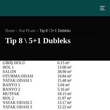
Home
Kat PLanı
Tip 8 \ 5+1 Dubleks
Tip 8 \ 5+1 Dubleks
GİRİŞ HOLÜ
6.15 m²
HOL 1
13.68 m²
SALON
38.90 m²
OTURMA ODASI
10.84 m²
YATAK ODASI 1
15.48 m²
BANYO 1
5.04 m²
BANYO 2
5.16 m²
MUTFAK
18.15 m²
HOL 2
11.97 m²
YATAK ODASI 2
13.17 m²
YATAK ODASI 3
12.22 m²